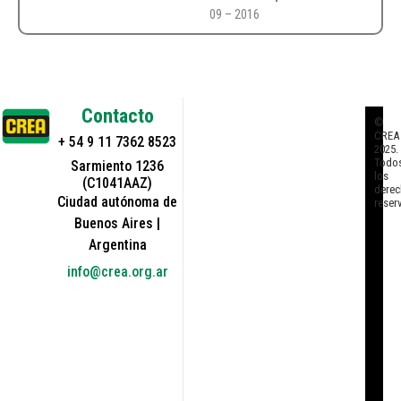
09 – 2016
Artículo
Agricultura
científico
Resultados Ensayos
Rotaciones 1ª Etapa.
Efecto sobre
Malezas
Región
Norte de Buenos Aires
Fecha de publicación
10 – 2016
Presentación
Agricultura
técnica
Presentación
Resultados Ensayos
Variedades Cebada y
Densidad Campaña