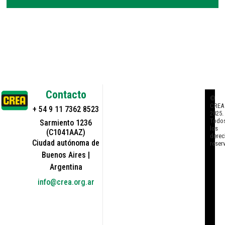
Contacto
©
CREA
+ 54 9 11 7362 8523
2025.
Todo
Sarmiento 1236
los
(C1041AAZ)
derec
Ciudad autónoma de
reser
Buenos Aires |
Argentina
info@crea.org.ar