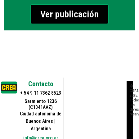
Ver publicación
Contacto
©
CREA
+ 54 9 11 7362 8523
2025.
Todo
Sarmiento 1236
los
(C1041AAZ)
derec
Ciudad autónoma de
reser
Buenos Aires |
Argentina
info@crea.org.ar