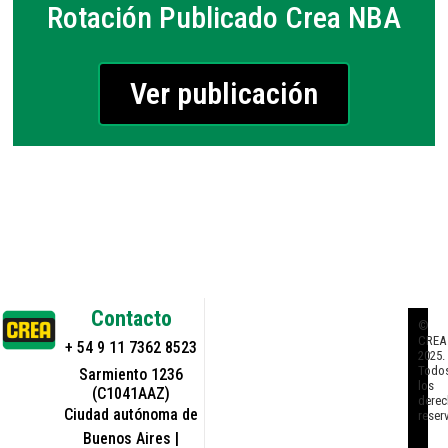
Rotación Publicado Crea NBA
Ver publicación
Contacto
©
CREA
+ 54 9 11 7362 8523
2025.
Todo
Sarmiento 1236
los
(C1041AAZ)
derec
Ciudad autónoma de
reser
Buenos Aires |