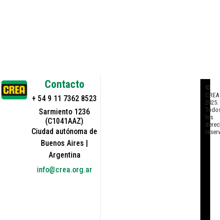
Contacto
©
CREA
+ 54 9 11 7362 8523
2025.
Todo
Sarmiento 1236
los
(C1041AAZ)
derec
Ciudad autónoma de
reser
Buenos Aires |
Argentina
info@crea.org.ar