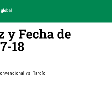
global
z y Fecha de
7-18
onvencional vs. Tardío.