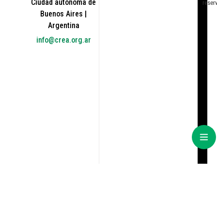
Ciudad autónoma de
reser
Buenos Aires |
Argentina
info@crea.org.ar