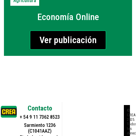
Agricultura
Economía Online
Ver publicación
Contacto
©
CREA
+ 54 9 11 7362 8523
2025.
Todo
Sarmiento 1236
los
(C1041AAZ)
derec