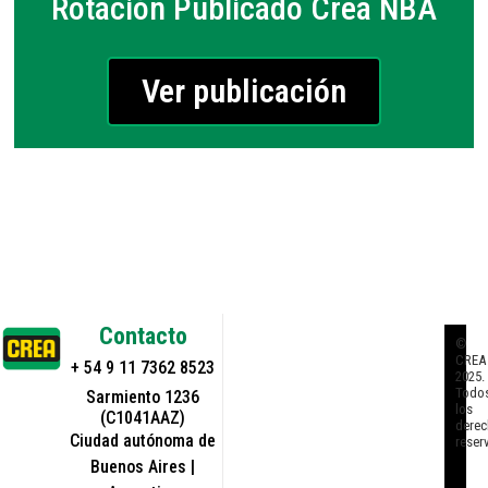
Rotación Publicado Crea NBA
Ver publicación
Contacto
©
CREA
+ 54 9 11 7362 8523
2025.
Todo
Sarmiento 1236
los
(C1041AAZ)
derec
Ciudad autónoma de
reser
Buenos Aires |