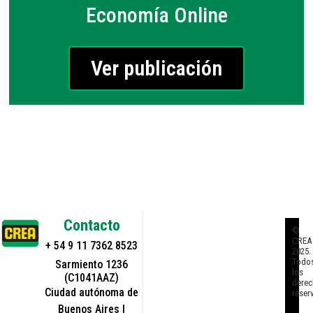
Economía Online
Ver publicación
Contacto
©
CREA
+ 54 9 11 7362 8523
2025.
Todo
Sarmiento 1236
los
(C1041AAZ)
derec
Ciudad autónoma de
reser
Buenos Aires |