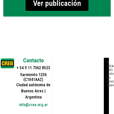
Ver publicación
Contacto
©
CREA
+ 54 9 11 7362 8523
2025.
Todo
Sarmiento 1236
los
(C1041AAZ)
derec
Ciudad autónoma de
reser
Buenos Aires |
Argentina
info@crea.org.ar